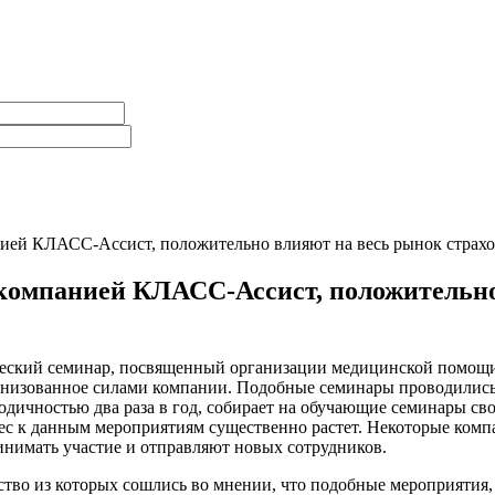
ей КЛАСС-Ассист, положительно влияют на весь рынок страхо
омпанией КЛАСС-Ассист, положительно
ский семинар, посвященный организации медицинской помощи д
ганизованное силами компании. Подобные семинары проводились 
дичностью два раза в год, собирает на обучающие семинары сво
рес к данным мероприятиям существенно растет. Некоторые комп
ринимать участие и отправляют новых сотрудников.
во из которых сошлись во мнении, что подобные мероприятия, 