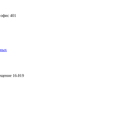
 офис 401
нных
мещение 16-Н:9