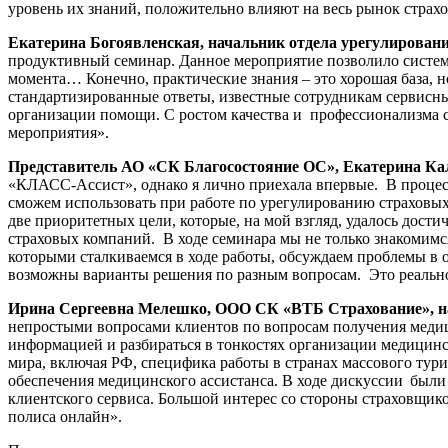
уровень их знаний, положительно влияют на весь рынок страхо
Екатерина Богоявленская, начальник отдела урегулирова
продуктивный семинар. Данное мероприятие позволило система
момента… Конечно, практические знания – это хорошая база, н
стандартизированные ответы, известные сотрудникам сервисны
организации помощи. С ростом качества и профессионализма ст
мероприятия».
Представитель АО «СК Благосостояние ОС», Екатерина Кал
«КЛАСС-Ассист», однако я лично приехала впервые. В проце
сможем использовать при работе по урегулированию страховы
две приоритетных цели, которые, на мой взгляд, удалось дост
страховых компаний. В ходе семинара мы не только знакомимся
которыми сталкиваемся в ходе работы, обсуждаем проблемы в 
возможны варианты решения по разным вопросам. Это реально 
Ирина Сергеевна Мелешко, ООО СК «ВТБ Страхование», на
непростыми вопросами клиентов по вопросам получения медиц
информацией и разбираться в тонкостях организации медицин
мира, включая РФ, специфика работы в странах массового тури
обеспечения медицинского ассистанса. В ходе дискуссии был
клиентского сервиса. Большой интерес со стороны страховщик
полиса онлайн».