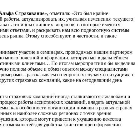
«Альфа Страхование»
, отметила: «Это был крайне
й работы, актуализировать их, учитывая изменения текущего
адавать типичных лишних вопросов, на которые имеются
этими ответами, и раскрывать нам всю подноготную системы
ень рынка. Этому способствуют, в частности, и такие
ринимает участие в семинарах, проводимых нашим партнером
но много полезной информации, которую мы в дальнейшем
оративными клиентами… По итогам мероприятия я бы выделила
аточно полном объеме и обмен опытом между специалистами
римерами – рассказываем о непростых случаях и ситуациях, с
 других страховых компаний, какие на сегодняшний день
сты страховых компаний иногда сталкиваются с жалобами и
роцесс работы ассистанских компаний, владеть актуальной
емы, как особенности организации помощи в разных странах
ленных и наиболее сложных регионах с точки зрения
ушения, которые могут привести к ухудшению качества
ых возможностей для удобства клиентов при оформлении