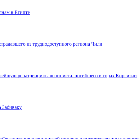
янам в Египте
традавшего из труднодоступного региона Чили
ейшую репатриацию альпиниста, погибшего в горах Киргизии
а Забиваку
р «Организация медицинской помощи для застрахованных турис