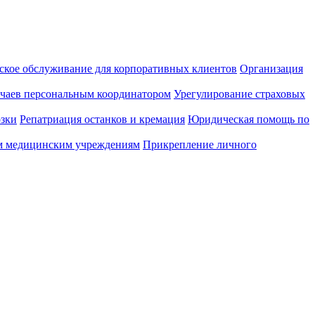
кое обслуживание для корпоративных клиентов
Организация
учаев персональным координатором
Урегулирование страховых
озки
Репатриация останков и кремация
Юридическая помощь по
м медицинским учреждениям
Прикрепление личного