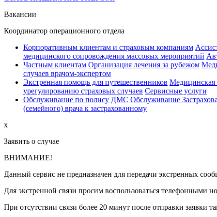
Вакансии
Координатор операционного отдела
Корпоративным клиентам и страховым компаниям
Ассист
медицинского сопровождения массовых мероприятий
Ав
Частным клиентам
Организация лечения за рубежом
Меди
случаев врачом-экспертом
Экстренная помощь для путешественников
Медицинская 
урегулированию страховых случаев
Сервисные услуги
Обслуживание по полису ДМС
Обслуживание Застрахова
(семейного) врача к застрахованному
x
Заявить о случае
ВНИМАНИЕ!
Данный сервис не предназначен для передачи экстренных соо
Для экстренной связи просим воспользоваться телефонными но
При отсутствии связи более 20 минут после отправки заявки т