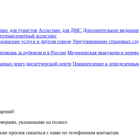
анс для туристов
Ассистанс для ДМС
Дополнительное медицинс
тотранспортный ассистанс
цинские услуги в другом городе
Урегулирование страховых сл
помощь за рубежом и в России
Медицинская эвакуация и перев
нных через диспетчерский центр
Прикрепление к определенны
бщений!
мерами, указанными на полисе.
акже просим связаться с нами по телефонным контактам.